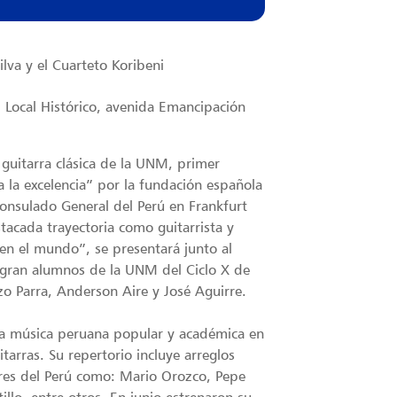
ilva y el Cuarteto Koribeni
 Local Histórico, avenida Emancipación
 guitarra clásica de la UNM, primer
a la excelencia” por la fundación española
onsulado General del Perú en Frankfurt
acada trayectoria como guitarrista y
en el mundo”, se presentará junto al
tegran alumnos de la UNM del Ciclo X de
zo Parra, Anderson Aire y José Aguirre.
a música peruana popular y académica en
tarras. Su repertorio incluye arreglos
stres del Perú como: Mario Orozco, Pepe
illo, entre otros. En junio estrenaron su