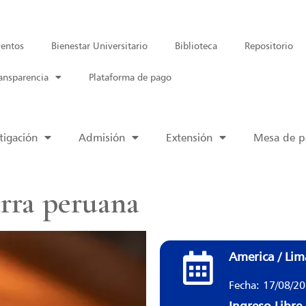
entos
Bienestar Universitario
Biblioteca
Repositorio
ansparencia
Plataforma de pago
tigación
Admisión
Extensión
Mesa de pa
arra peruana
America / Lim
Fecha: 17/08/2
Ingreso Libre