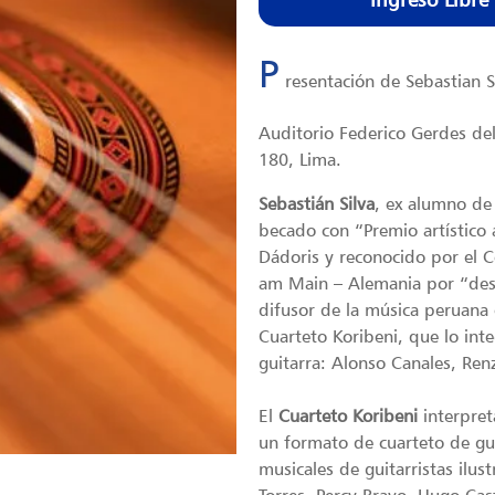
P
resentación de Sebastian S
Auditorio Federico Gerdes del
180, Lima.
Sebastián Silva
, ex alumno de
becado con “Premio artístico 
Dádoris y reconocido por el C
am Main – Alemania por “dest
difusor de la música peruana 
Cuarteto Koribeni, que lo in
guitarra: Alonso Canales, Ren
El
Cuarteto Koribeni
interpret
un formato de cuarteto de gui
musicales de guitarristas ilu
Torres, Percy Bravo, Hugo Cast