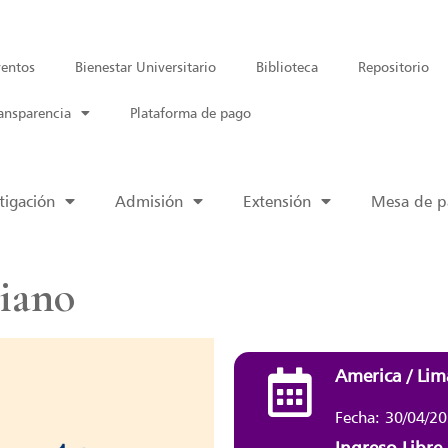
entos
Bienestar Universitario
Biblioteca
Repositorio
ansparencia
Plataforma de pago
tigación
Admisión
Extensión
Mesa de pa
Piano
America / Lim
Fecha: 30/04/2
Ingreso Libre