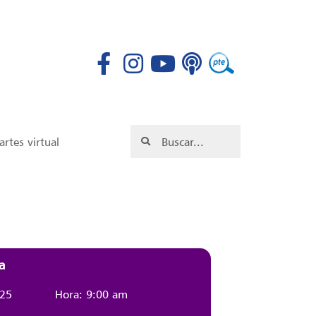
rtes virtual
a
025
Hora: 9:00 am