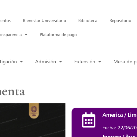
entos
Bienestar Universitario
Biblioteca
Repositorio
ansparencia
Plataforma de pago
tigación
Admisión
Extensión
Mesa de pa
enta
America / Lim
Fecha: 22/06/2
Ingreso Libre