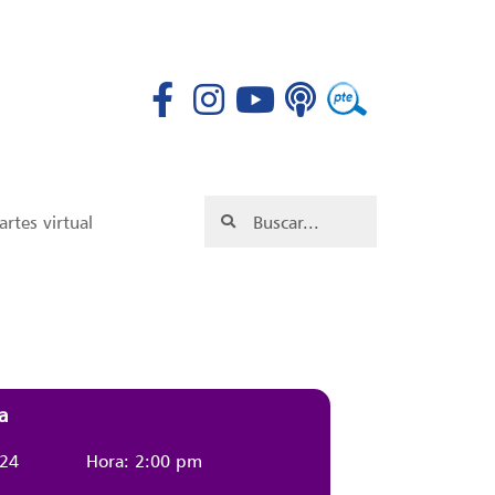
rtes virtual
a
024
Hora: 2:00 pm