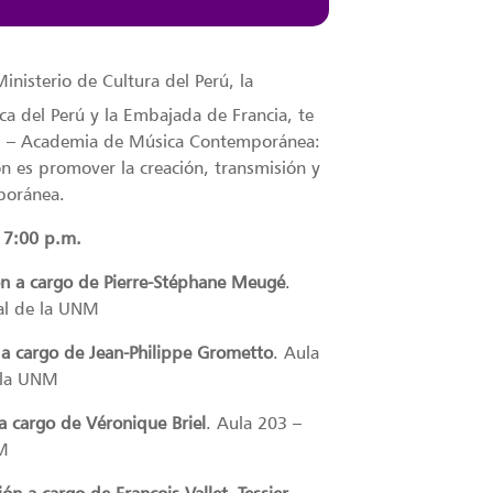
Ministerio de Cultura del Perú, la
a del Perú y la Embajada de Francia, te
ival – Academia de Música Contemporánea:
n es promover la creación, transmisión y
poránea.
 7:00 p.m.
ón a cargo de Pierre-Stéphane Meugé
.
pal de la UNM
 a cargo de Jean-Philippe Grometto
. Aula
e la UNM
a cargo de Véronique Briel
. Aula 203 –
NM
ón a cargo de François Vallet -Tessier.