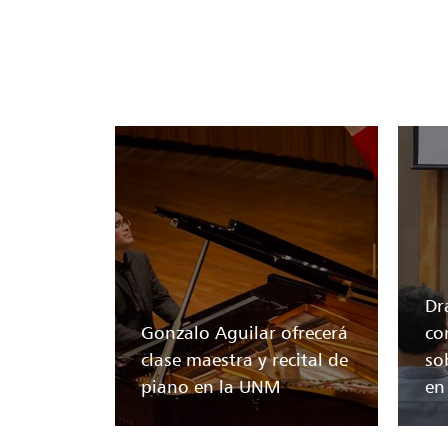
Dr
Gonzalo Aguilar ofrecerá
co
clase maestra y recital de
so
piano en la UNM
en