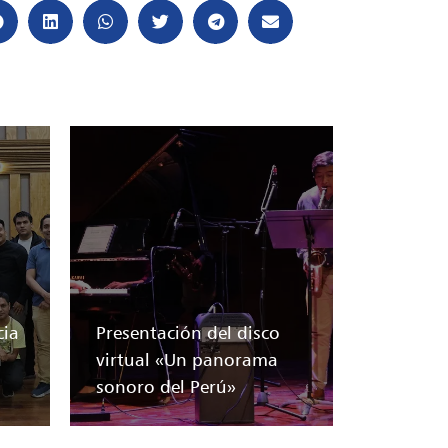
cia
Presentación del disco
a
virtual «Un panorama
sonoro del Perú»