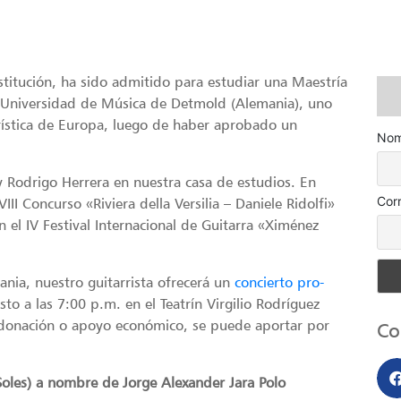
stitución, ha sido admitido para estudiar una Maestría
a Universidad de Música de Detmold (Alemania), uno
rrística de Europa, luego de haber aprobado un
Nom
y Rodrigo Herrera en nuestra casa de estudios. En
Cor
I Concurso «Riviera della Versilia – Daniele Ridolfi»
 el IV Festival Internacional de Guitarra «Ximénez
ania, nuestro guitarrista ofrecerá un
concierto pro-
sto a las 7:00 p.m. en el Teatrín Virgilio Rodríguez
r donación o apoyo económico, se puede aportar por
Co
Soles) a nombre de Jorge Alexander Jara Polo