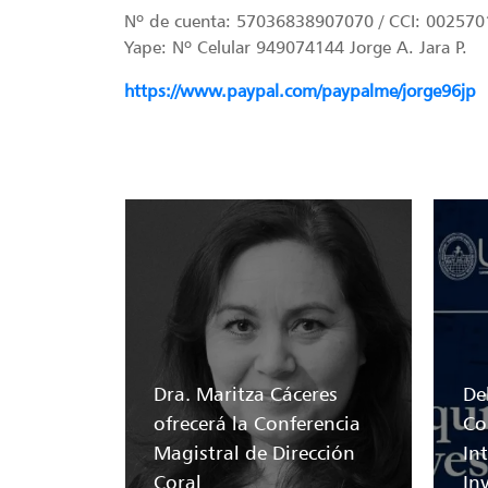
Nº de cuenta: 57036838907070 / CCI: 0025
Yape: Nº Celular 949074144 Jorge A. Jara P.
https://www.paypal.com/paypalme/jorge96jp
Dra. Maritza Cáceres
Del
ofrecerá la Conferencia
Co
Magistral de Dirección
In
Coral
In