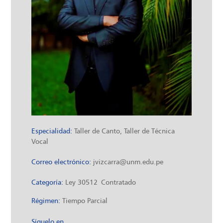
Especialidad:
Taller de Canto, Taller de Técnica
Vocal
Correo electrónico:
jvizcarra@unm.edu.pe
Categoría:
Ley 30512
Contratado
Régimen:
Tiempo Parcial
Síguelo en