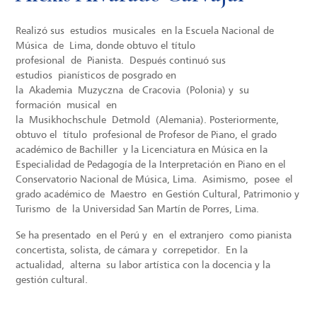
Realizó sus
estudios
musicales
en la Escuela Nacional de
Música
de
Lima
, donde obtuvo el tí
tul
o
p
rofesional
de
Pianista.
Después continuó sus
estudios
pianísticos de posgrado en
la
Akademia
Muzyczna
de Cracovia
(Polonia) y
su
formación
musical
en
la
Musikhochschule
Detmold
(
Alemania
)
.
Posteriormente,
o
btuvo el
tí
tulo
p
rofesional de Profesor de Piano
, el grado
académico de Bachiller
y la Licenciatura en Música en la
Especialidad de Pedagogía de la Interpretación en Piano en el
Conservatorio Nacional de Música, Lima.
Asimismo,
posee
el
grado académico de
Maestro
en Gestión Cultural, Patrimonio y
Turismo
de
la Universidad San Martín de Porres, Lima.
S
e ha presentado
en el Perú y
en
el extranjero
como pianista
concertista, solista, de cámara y
correpetidor
.
En la
actualidad
,
alterna
su labor artística con la docencia y la
gestión cultural.