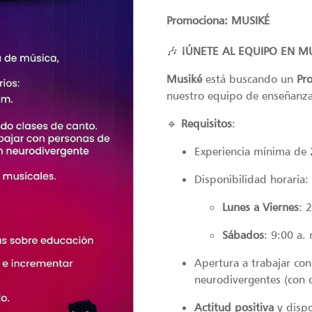
Promociona: MUSIKÉ
🎶
¡ÚNETE AL EQUIPO EN MU
Musiké
está buscando un
Pr
nuestro equipo de enseñanza
🔹
Requisitos
:
Experiencia mínima de
Disponibilidad horaria:
Lunes a Viernes
: 
Sábados
: 9:00 a.
Apertura a trabajar con
neurodivergentes (con c
Actitud positiva
y dispo