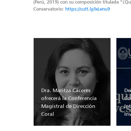
(Perú, 2019) con su composición titulada “¿Qui
Conservatorio:
https://cutt.ly/IxLenu9
Dra. Maritza Cáceres
Del
ofrecerá la Conferencia
Co
Magistral de Dirección
In
Coral
In