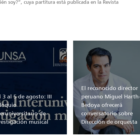
én soy?”, cuya partitura está publicada en la Revista
El reconocido director
 3 al 5 de agosto: III
peruano Miguel Harth
loquio
Bedoya ofrecerá
teruniversitario de
conversatorio sobre
vestigación musical
Dirección de orquesta