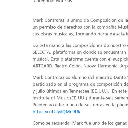
Categoria:
Noticias
Mark Contreras, alumno de Composición de la
un permiso de derechos con la compañía Music 
sus obras musicales, formando parte de este i
De esta manera las composiciones de nuestro 
SELECTA, plataforma en donde se encuentran la
musical. Esta plataforma cuenta con el auspi
ARTCARD, Teatro Colón, Nuova Harmonía, Arpeg
Mark Contreras es alumno del maestro Dante V
participado en el programa de composición d
y julio últimos en Tennessee (EE.UU.). En est
Institute of Music (EE.UU.) durante seis seman
Pueden acceder a una de sus obras en la página
https://cutt.ly/IQMe9Uk
Como se recuerda, Mark fue uno de los ganado