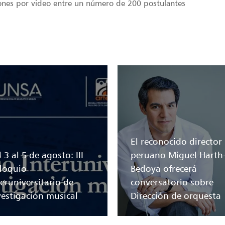
ones por video entre un número de 200 postulantes
El reconocido director
 3 al 5 de agosto: III
peruano Miguel Harth
loquio
Bedoya ofrecerá
teruniversitario de
conversatorio sobre
vestigación musical
Dirección de orquesta